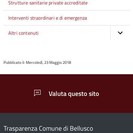
Strutture sanitarie private accreditate
Interventi straordinari e di emergenza
Altri contenuti
torna
all'inizio
Pubblicato il: Mercoledì, 23 Maggio 2018
del
contenuto
Valuta questo sito
Trasparenza Comune di Bellusco