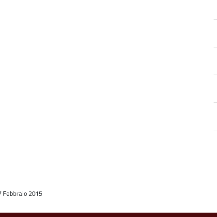
a
17 Febbraio 2015
d