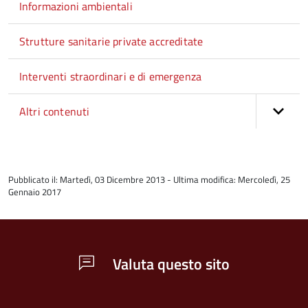
Informazioni ambientali
Strutture sanitarie private accreditate
Interventi straordinari e di emergenza
Altri contenuti
torna
all'inizio
Pubblicato il: Martedì, 03 Dicembre 2013 - Ultima modifica: Mercoledì, 25
del
Gennaio 2017
contenuto
Valuta questo sito