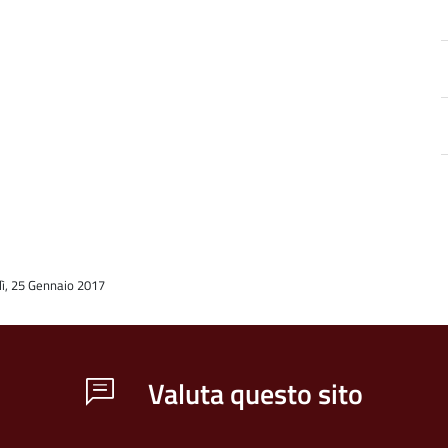
a
dì, 25 Gennaio 2017
d
Valuta questo sito