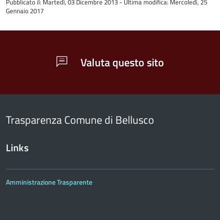
Pubblicato il: Martedì, 03 Dicembre 2013 - Ultima modifica: Mercoledì, 25
del
Gennaio 2017
contenuto
Valuta questo sito
Trasparenza Comune di Bellusco
Links
Amministrazione Trasparente