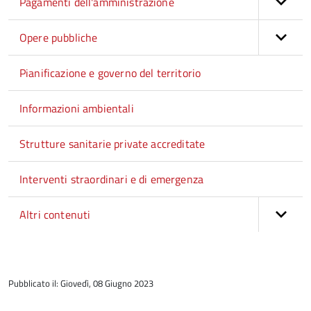
Pagamenti dell'amministrazione
Opere pubbliche
Pianificazione e governo del territorio
Informazioni ambientali
Strutture sanitarie private accreditate
Interventi straordinari e di emergenza
Altri contenuti
torna
all'inizio
Pubblicato il: Giovedì, 08 Giugno 2023
del
contenuto