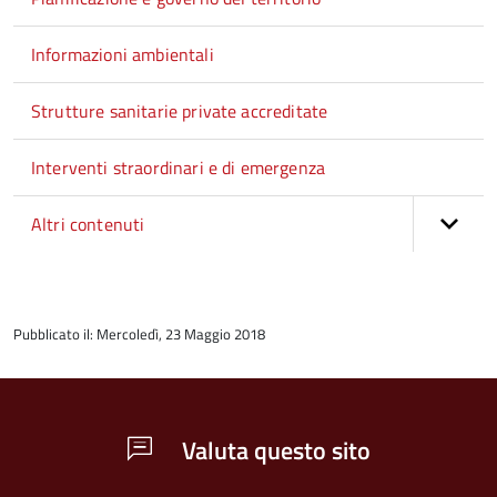
Informazioni ambientali
Strutture sanitarie private accreditate
Interventi straordinari e di emergenza
Altri contenuti
torna
all'inizio
Pubblicato il: Mercoledì, 23 Maggio 2018
del
contenuto
Valuta questo sito