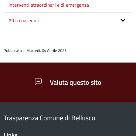
Interventi straordinari e di emergenza
Altri contenuti
torna
all'inizio
Pubblicato il: Martedì, 04 Aprile 2023
del
contenuto
Valuta questo sito
Trasparenza Comune di Bellusco
Links